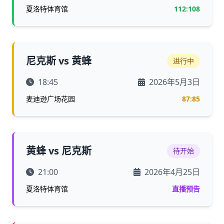
夏洛特体育馆
112:108
尼克斯 vs 黄蜂
进行中
18:45
2026年5月3日
麦迪逊广场花园
87:85
黄蜂 vs 尼克斯
待开始
21:00
2026年4月25日
夏洛特体育馆
直播预告