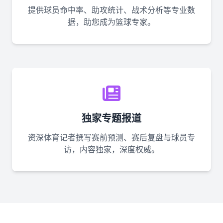
提供球员命中率、助攻统计、战术分析等专业数
据，助您成为篮球专家。
独家专题报道
资深体育记者撰写赛前预测、赛后复盘与球员专
访，内容独家，深度权威。