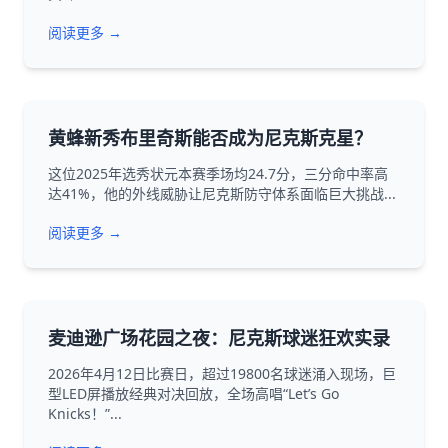
阅读更多 →
黄蜂新秀布里奇斯能否成为尼克斯克星？
这位2025年选秀状元本赛季场均24.7分，三分命中率高
达41%，他的外线威胁让尼克斯防守体系面临巨大挑战...
阅读更多 →
麦迪逊广场花园之夜：尼克斯球迷狂欢实录
2026年4月12日比赛日，超过19800名球迷涌入现场，巨
型LED屏播放经典对决回放，全场高唱“Let’s Go
Knicks！”...