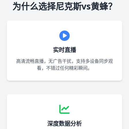
为什么选择尼克斯vs黄蜂？
实时直播
高清流畅直播，无广告干扰，支持多设备同步观
看，不错过任何精彩瞬间。
深度数据分析